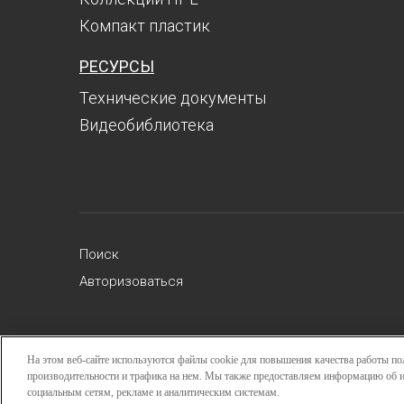
Компакт пластик
РЕСУРСЫ
Технические документы
Видеобиблиотека
Поиск
Авторизоваться
На этом веб-сайте используются файлы cookie для повышения качества работы пол
Copy
производительности и трафика на нем. Мы также предоставляем информацию об и
социальным сетям, рекламе и аналитическим системам.