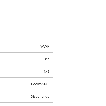
WWR
86
4x8
1220x2440
Discontinue