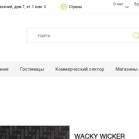
О нас
Б
зачий, дом 7, эт. 1 ком. 3
Страны
ание
Гостиницы
Коммерческий сектор
Магазины 
WACKY WICKER