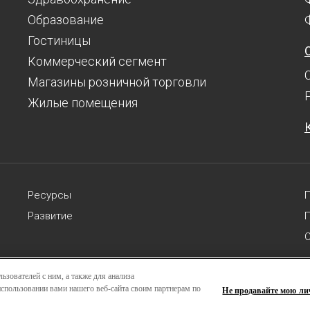
Образование
Гостиницы
Коммерческий сегмент
Магазины розничной торговли
Жилые помещения
Ресурсы
Развитие
П
С
ьзователей с ним, а также для анализа
right 2024 © Greenlam Industries Limited. Все права защищены. |
Карт
спользовании вами нашего веб-сайта своим партнерам по
Не продавайте мою л