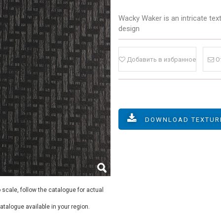
Wacky Waker is an intricate text
design
Добавить в избранное
О
DOWNLOAD TEXTUR
 scale, follow the catalogue for actual
 catalogue available in your region.