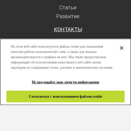
Статьи
Развитие
КОНТАКТЫ
На этом веб-сайте используются файлы cookie для повышения
качества работы пользователей с ним, а также для анализа
производительности и трафика на нем. Мы также предоставляем
Поиск
информацию об использовании вами нашего веб-сайта своим
Авторизоваться
партнерам по социальным сетям, рекламе и аналитическим системам.
Ресурсы
Не продавайте мою личную информацию
Развитие
Политика конфиденциальности
Согласиться с использованием файлов cookie
Правила и условия
Связаться с нами
Copyright 2024 © Greenlam Industries Limited. Все права