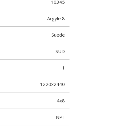
10345
Argyle 8
Suede
SUD
1
1220x2440
4x8
NPF