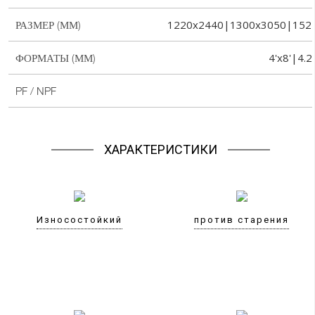
1220x2440|1300x3050|152
РАЗМЕР (ММ)
4'x8'|4.2
ФОРМАТЫ (ММ)
PF / NPF
ХАРАКТЕРИСТИКИ
Износостойкий
против старения