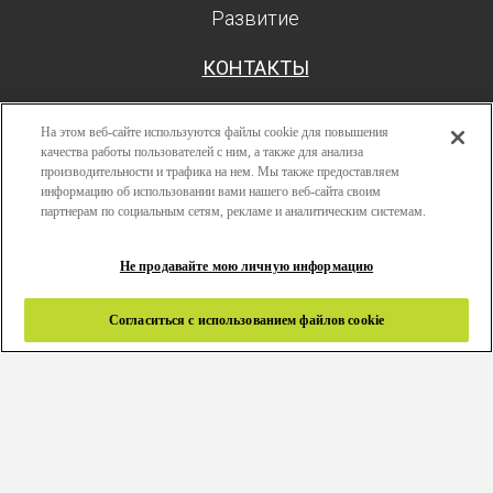
Развитие
КОНТАКТЫ
На этом веб-сайте используются файлы cookie для повышения
качества работы пользователей с ним, а также для анализа
производительности и трафика на нем. Мы также предоставляем
Поиск
информацию об использовании вами нашего веб-сайта своим
Авторизоваться
партнерам по социальным сетям, рекламе и аналитическим системам.
Ресурсы
Не продавайте мою личную информацию
Развитие
Политика конфиденциальности
Согласиться с использованием файлов cookie
Правила и условия
Связаться с нами
Copyright 2024 © Greenlam Industries Limited. Все права
защищены. |
Карта сайта