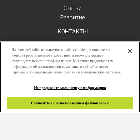
Статьи
Развитие
КОНТАКТЫ
На этом веб-сайте используются файлы cookie для повышения
качества работы пользователей с ним, а также для анализа
производительности и трафика на нем. Мы также предоставляем
Поиск
информацию об использовании вами нашего веб-сайта своим
Авторизоваться
партнерам по социальным сетям, рекламе и аналитическим системам.
Ресурсы
Не продавайте мою личную информацию
Развитие
Политика конфиденциальности
Согласиться с использованием файлов cookie
Правила и условия
Связаться с нами
Copyright 2024 © Greenlam Industries Limited. Все права