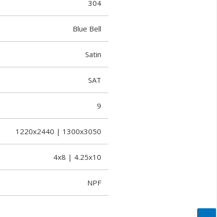
304
Blue Bell
Satin
SAT
9
1220x2440 | 1300x3050
4x8 | 4.25x10
NPF