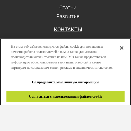
Статьи
Развитие
КОНТАКТЫ
На этом веб-сайте используются файлы cookie для повышения
качества работы пользователей с ним, а также для анализа
производительности и трафика на нем. Мы также предоставляем
Поиск
информацию об использовании вами нашего веб-сайта своим
Авторизоваться
партнерам по социальным сетям, рекламе и аналитическим системам.
Ресурсы
Не продавайте мою личную информацию
Развитие
Политика конфиденциальности
Согласиться с использованием файлов cookie
Правила и условия
Связаться с нами
Copyright 2024 © Greenlam Industries Limited. Все права