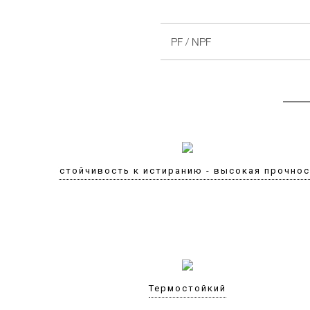
PF / NPF
Устойчивость к истиранию - высокая прочно
Термостойкий