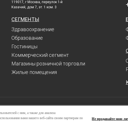
119017, г Москва, переулок 1-й
Казачий, дом 7, эт. 1 ком. 3
СЕГМЕНТЫ
Здравоохранение
Образование
Гостиницы
Коммерческий сегмент
Магазины розничной торговли
Жилые помещения
Ресурсы
ьзователей с ним, а также для анализа
спользовании вами нашего веб-сайта своим партнерам по
Развитие
П
Не продавайте мою л
С