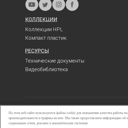
КОЛЛЕКЦИИ
Коллекции HPL
Компакт пластик
РЕСУРСЫ
Технические документы
Видеобиблиотека
Поиск
На этом веб-сайте используются файлы cookie для повышения качества работы пол
производительности и трафика на нем. Мы также предоставляем информацию об и
Авторизоваться
социальным сетям, рекламе и аналитическим системам.