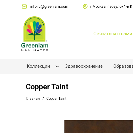
info.ru@greenlam.com
г Москва, переулок 1-й Ка
Связаться с нами
Коллекции
Здравоохранение
Образов
Copper Taint
Главная
Copper Taint