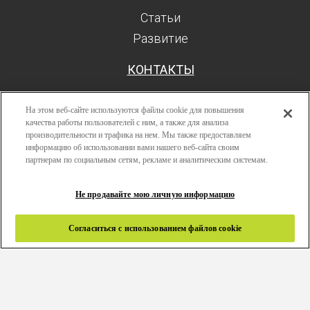
Статьи
Развитие
КОНТАКТЫ
На этом веб-сайте используются файлы cookie для повышения
качества работы пользователей с ним, а также для анализа
производительности и трафика на нем. Мы также предоставляем
Поиск
информацию об использовании вами нашего веб-сайта своим
Авторизоваться
партнерам по социальным сетям, рекламе и аналитическим системам.
Ресурсы
Не продавайте мою личную информацию
Развитие
Политика конфиденциальности
Согласиться с использованием файлов cookie
Правила и условия
Связаться с нами
Copyright 2024 © Greenlam Industries Limited. Все права