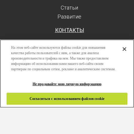
Статьи
Развитие
КОНТАКТЫ
На этом веб-сайте используются файлы cookie для повышения
качества работы пользователей с ним, а также для анализа
производительности и трафика на нем. Мы также предоставляем
Поиск
информацию об использовании вами нашего веб-сайта своим
Авторизоваться
партнерам по социальным сетям, рекламе и аналитическим системам.
Ресурсы
Не продавайте мою личную информацию
Развитие
Политика конфиденциальности
Согласиться с использованием файлов cookie
Правила и условия
Связаться с нами
Copyright 2024 © Greenlam Industries Limited. Все права