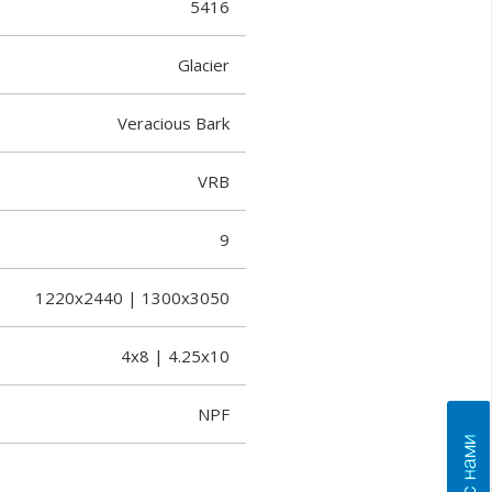
5416
Glacier
Veracious Bark
VRB
9
1220x2440 | 1300x3050
4x8 | 4.25x10
NPF