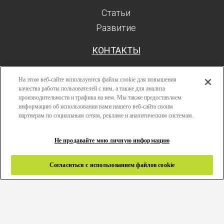
Статьи
Развитие
КОНТАКТЫ
На этом веб-сайте используются файлы cookie для повышения
качества работы пользователей с ним, а также для анализа
производительности и трафика на нем. Мы также предоставляем
Поиск
информацию об использовании вами нашего веб-сайта своим
Авторизоваться
партнерам по социальным сетям, рекламе и аналитическим системам.
Ресурсы
Не продавайте мою личную информацию
Развитие
Политика конфиденциальности
Согласиться с использованием файлов cookie
Правила и условия
Связаться с нами
Copyright 2024 © Greenlam Industries Limited. Все права