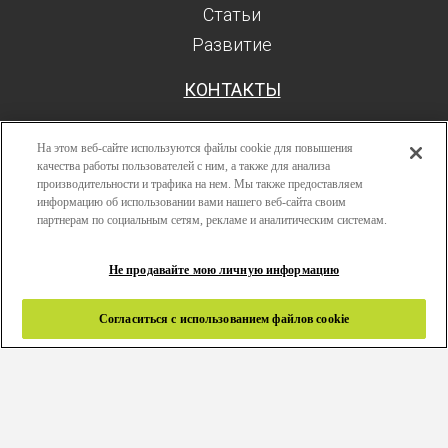
Статьи
Развитие
КОНТАКТЫ
На этом веб-сайте используются файлы cookie для повышения
качества работы пользователей с ним, а также для анализа
производительности и трафика на нем. Мы также предоставляем
Поиск
информацию об использовании вами нашего веб-сайта своим
Авторизоваться
партнерам по социальным сетям, рекламе и аналитическим системам.
Ресурсы
Не продавайте мою личную информацию
Развитие
Политика конфиденциальности
Согласиться с использованием файлов cookie
Правила и условия
Связаться с нами
Copyright 2024 © Greenlam Industries Limited. Все права