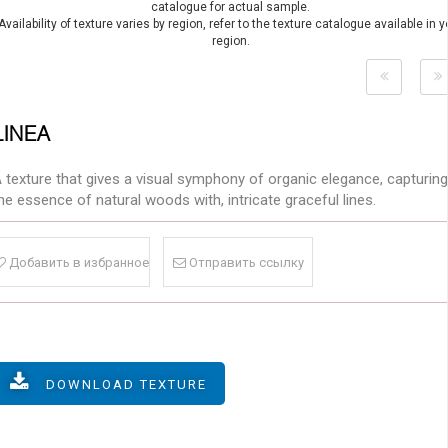
catalogue for actual sample.
Availability of texture varies by region, refer to the texture catalogue available in y
region.
LINEA
 texture that gives a visual symphony of organic elegance, capturing
he essence of natural woods with, intricate graceful lines.
Добавить в избранное
Отправить ссылку
DOWNLOAD TEXTURE