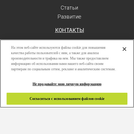
Статьи
Развитие
КОНТАКТЫ
На этом веб-сайте используются файлы cookie для повышения
качества работы пользователей с ним, а также для анализа
производительности и трафика на нем. Мы также предоставляем
Поиск
информацию об использовании вами нашего веб-сайта своим
Авторизоваться
партнерам по социальным сетям, рекламе и аналитическим системам.
Ресурсы
Не продавайте мою личную информацию
Развитие
Политика конфиденциальности
Согласиться с использованием файлов cookie
Правила и условия
Связаться с нами
Copyright 2024 © Greenlam Industries Limited. Все права