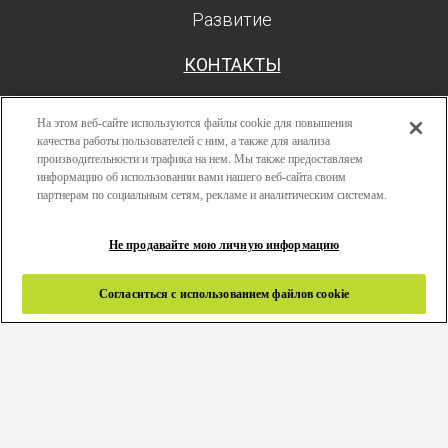
Развитие
КОНТАКТЫ
На этом веб-сайте используются файлы cookie для повышения
качества работы пользователей с ним, а также для анализа
производительности и трафика на нем. Мы также предоставляем
Поиск
информацию об использовании вами нашего веб-сайта своим
Авторизоваться
партнерам по социальным сетям, рекламе и аналитическим системам.
Ресурсы
Не продавайте мою личную информацию
Развитие
Политика конфиденциальности
Согласиться с использованием файлов cookie
Правила и условия
Связаться с нами
Copyright 2024 © Greenlam Industries Limited. Все права
защищены. |
Карта сайта