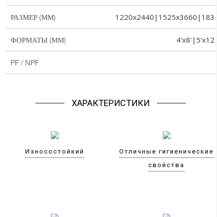
1220x2440|1525x3660|183
РАЗМЕР (ММ)
4'x8'|5'x12
ФОРМАТЫ (ММ)
PF / NPF
ХАРАКТЕРИСТИКИ
Износостойкий
Отличные гигиенические
свойства