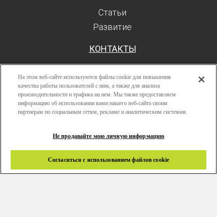
Статьи
Развитие
КОНТАКТЫ
На этом веб-сайте используются файлы cookie для повышения
качества работы пользователей с ним, а также для анализа
производительности и трафика на нем. Мы также предоставляем
Поиск
информацию об использовании вами нашего веб-сайта своим
Авторизоваться
партнерам по социальным сетям, рекламе и аналитическим системам.
Ресурсы
Не продавайте мою личную информацию
Развитие
Политика конфиденциальности
Согласиться с использованием файлов cookie
Правила и условия
Связаться с нами
Copyright 2024 © Greenlam Industries Limited. Все права