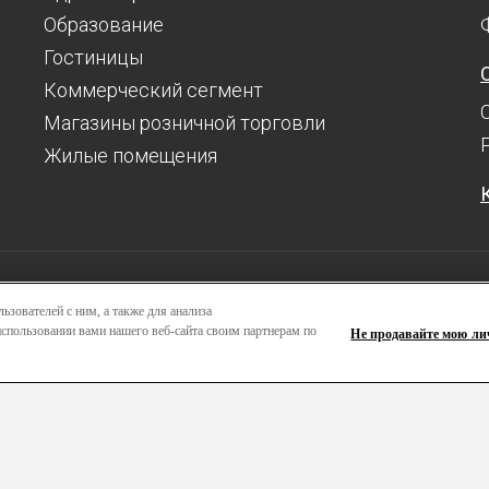
Образование
Гостиницы
Коммерческий сегмент
Магазины розничной торговли
Жилые помещения
Ресурсы
ьзователей с ним, а также для анализа
спользовании вами нашего веб-сайта своим партнерам по
Развитие
П
Не продавайте мою л
С
right 2024 © Greenlam Industries Limited. Все права защищены. |
Карт