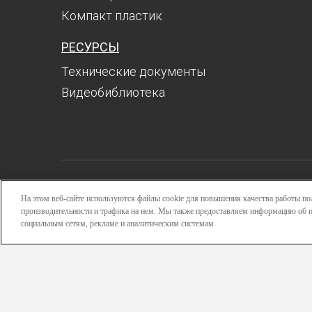
Компакт пластик
РЕСУРСЫ
Технические документы
Видеобиблиотека
Поиск
На этом веб-сайте используются файлы cookie для повышения качества работы пол
производительности и трафика на нем. Мы также предоставляем информацию об и
Авторизоваться
социальным сетям, рекламе и аналитическим системам.
Copy