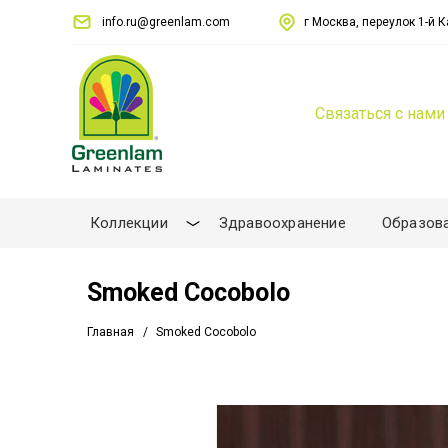
info.ru@greenlam.com
г Москва, переулок 1-й Ка
Связаться с нами
Коллекции
Здравоохранение
Образов
Smoked Cocobolo
Главная
Smoked Cocobolo