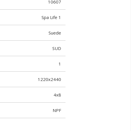
10607
Spa Life 1
Suede
SUD
1
1220x2440
4x8
NPF