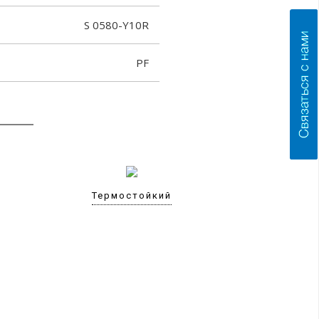
S 0580-Y10R
PF
Термостойкий