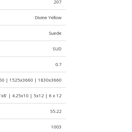
207
Divine Yellow
Suede
SUD
0.7
50 | 1525x3660 | 1830x3660
'x8' | 4.25x10 | 5x12 | 6 x 12
55.22
1003