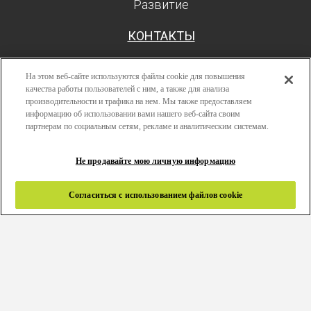
Развитие
КОНТАКТЫ
На этом веб-сайте используются файлы cookie для повышения
качества работы пользователей с ним, а также для анализа
производительности и трафика на нем. Мы также предоставляем
Поиск
информацию об использовании вами нашего веб-сайта своим
Авторизоваться
партнерам по социальным сетям, рекламе и аналитическим системам.
Ресурсы
Не продавайте мою личную информацию
Развитие
Политика конфиденциальности
Согласиться с использованием файлов cookie
Правила и условия
Связаться с нами
Copyright 2024 © Greenlam Industries Limited. Все права
защищены. |
Карта сайта